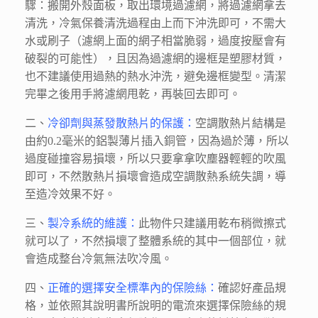
驟：搬開外殼面板，取出環境過濾網，將過濾網拿去
清洗，冷氣保養清洗過程由上而下沖洗即可，不需大
水或刷子（濾網上面的網子相當脆弱，過度按壓會有
破裂的可能性），且因為過濾網的邊框是塑膠材質，
也不建議使用過熱的熱水沖洗，避免邊框變型。清潔
完畢之後用手將濾網甩乾，再裝回去即可。
二、
冷卻劑與蒸發散熱片的保護：
空調散熱片結構是
由約0.2毫米的鋁製薄片插入銅管，因為過於薄，所以
過度碰撞容易損壞，所以只要拿拿吹塵器輕輕的吹風
即可，不然散熱片損壞會造成空調散熱系統失調，導
至造冷效果不好。
三、
製冷系統的維護：
此物件只建議用乾布稍微擦式
就可以了，不然損壞了整體系統的其中一個部位，就
會造成整台冷氣無法吹冷風。
四、
正確的選擇安全標準內的保險絲：
確認好產品規
格，並依照其說明書所說明的電流來選擇保險絲的規